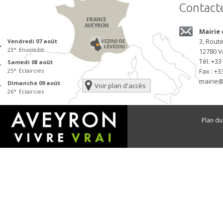
Contact
Mairie
3, Rout
vendredi 07
août
23
°
Ensoleillé
12780
V
Tél.
+33 
samedi 08
août
25
°
Eclaircies
Fax : +3
mairie@
dimanche 09
août
Voir plan d'accès
26
°
Eclaircies
Plan du