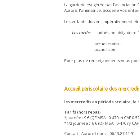
La garderie est gérée par l'association 
Aurore, l'animatrice, accueille vos enfan
Les enfants doivent impérativement être
Les tarifs:
- adhésion obligatoi
- accueil matin : 1.20€ (quotient
- accueil soir : 2€ (quotient fam
Pour plus de renseignements vous pouve
Accueil périscolaire des mercredis
les mercredis en période scolaire, le 
Tarifs (hors repas) :
*journée : 9 € (QF MSA : 0-470 et CAF 0-52
*1/2 journée : 6 € (QF MSA : 0-470 ry CAF 
Contact : Aurore Lopez : 06.13.87.12.91