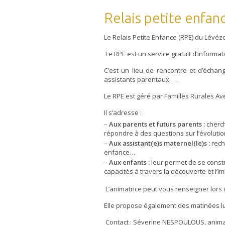
Relais petite enfanc
Le Relais Petite Enfance (RPE) du Lévézo
Le RPE est un service gratuit d’inform
C’est un lieu de rencontre et d’échan
assistants parentaux, …
Le RPE est géré par Familles Rurales
Il s’adresse :
Aux parents et futurs parents :
cherc
répondre à des questions sur l’évolutio
Aux assistant(e)s maternel(le)s :
rech
enfance…
Aux enfants :
leur permet de se const
capacités à travers la découverte et l’i
L’animatrice peut vous renseigner lors
Elle propose également des matinées lud
Contact : Séverine NESPOULOUS, anima