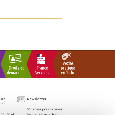
Vezins
Droits et
France
pratique
démarches
Services
en 1 clic
ure
Newsletter
 :
S'inscrire pour recevoir
à 12h00 et
les dernières actus