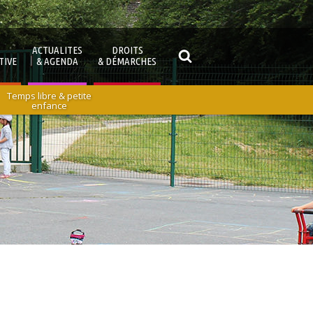
ACTUALITES
DROITS
TIVE
& AGENDA
& DÉMARCHES
Temps libre & petite
enfance