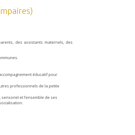
 impaires)
parents, des assistants maternels, des
 Communes.
un accompagnement éducatif pour
tres professionnels de la petite
 sensoriel et l’ensemble de ses
ocialisation.