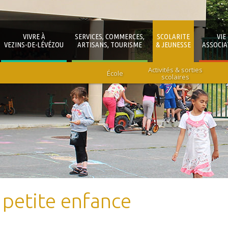
VIVRE À
SERVICES, COMMERCES,
SCOLARITE
VIE
VEZINS-DE-LÉVÉZOU
ARTISANS, TOURISME
& JEUNESSE
ASSOCIA
Activités & sorties
École
scolaires
 petite enfance