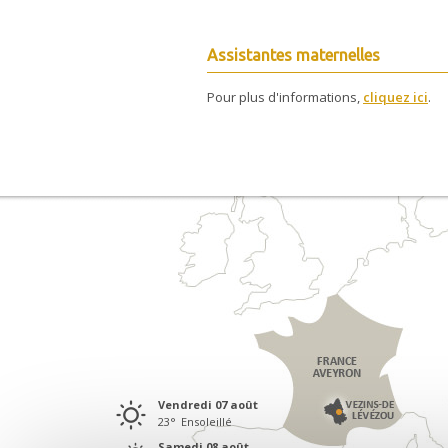
Assistantes maternelles
Pour plus d'informations,
cliquez ici
.
vendredi 07
août
23
°
Ensoleillé
samedi 08
août