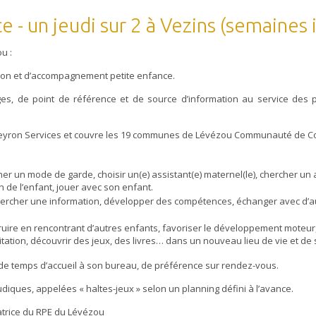
e - un jeudi sur 2 à Vezins (semaines
u :
ation et d’accompagnement petite enfance.
ges, de point de référence et de source d’information au service des 
 Aveyron Services et couvre les 19 communes de Lévézou Communauté de
her un mode de garde, choisir un(e) assistant(e) maternel(le), chercher 
n de l’enfant, jouer avec son enfant.
ercher une information, développer des compétences, échanger avec d’au
ruire en rencontrant d’autres enfants, favoriser le développement moteur,
mitation, découvrir des jeux, des livres… dans un nouveau lieu de vie et de s
 de temps d’accueil à son bureau, de préférence sur rendez-vous.
iques, appelées « haltes-jeux » selon un planning défini à l’avance.
trice du RPE du Lévézou