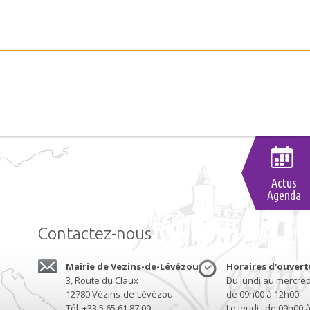
Actus
Agenda
Contactez-nous
Mairie de Vezins-de-Lévézou
Horaires d'ouvert
3, Route du Claux
Du lundi au mercredi
12780
Vézins-de-Lévézou
de 09h00 à 12h00
Tél.
+33 5 65 61 87 09
Le jeudi : de 09h00 