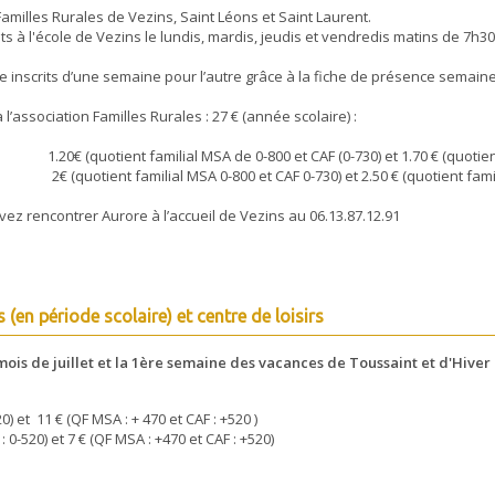
Familles Rurales de Vezins, Saint Léons et Saint Laurent.
ts à l'école de Vezins le lundis, mardis, jeudis et vendredis matins de 7h30
 inscrits d’une semaine pour l’autre grâce à la fiche de présence semaine
re à l’association Familles Rurales : 27 € (année scolaire) :
 familial MSA de 0-800 et CAF (0-730) et 1.70 € (quotient fam
ilial MSA 0-800 et CAF 0-730) et 2.50 € (quotient familial MS
z rencontrer Aurore à l’accueil de Vezins au 06.13.87.12.91
 (en période scolaire) et centre de loisirs
mois de juillet et la 1ère semaine des vacances de Toussaint et d'Hiver
0) et 11 € (QF MSA : + 470 et CAF : +520 )
: 0-520) et 7 € (QF MSA : +470 et CAF : +520)