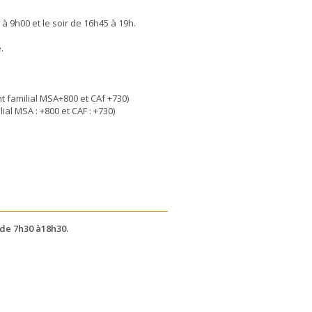
 à 9h00 et le soir de 16h45 à 19h.
.
ilial MSA+800 et CAf +730)
A : +800 et CAF : +730)
 de 7h30 à18h30.