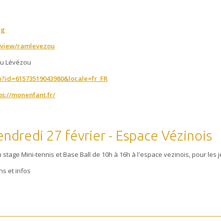
rg
m/view/ramlevezou
du Lévézou
p?id=61573519043980&locale=fr_FR
ps://monenfant.fr/
dredi 27 février - Espace Vézinois
stage Mini-tennis et Base Ball de 10h à 16h à l'espace vezinois, pour les 
ns et infos