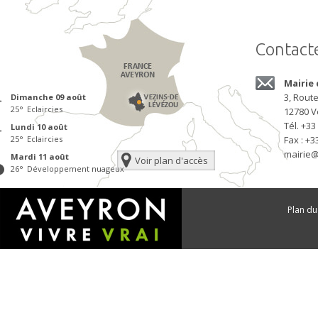
Contact
Mairie
3, Rout
dimanche 09
août
25
°
Eclaircies
12780
V
Tél.
+33 
lundi 10
août
25
°
Eclaircies
Fax : +3
mairie@
mardi 11
août
Voir plan d'accès
26
°
Développement nuageux
Plan du