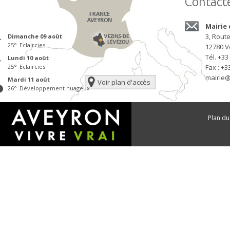
Contact
Mairie
3, Rout
dimanche 09
août
25
°
Eclaircies
12780
V
Tél.
+33 
lundi 10
août
25
°
Eclaircies
Fax : +3
mairie@
mardi 11
août
Voir plan d'accès
26
°
Développement nuageux
Plan du